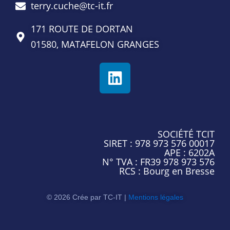
terry.cuche@tc-it.fr
171 ROUTE DE DORTAN
01580,
MATAFELON GRANGES
L
i
n
k
e
SOCIÉTÉ TCIT
SIRET : 978 973 576 00017
d
APE : 6202A
i
N° TVA : FR39 978 973 576
RCS : Bourg en Bresse
n
© 2026 Crée par TC-IT |
Mentions légales